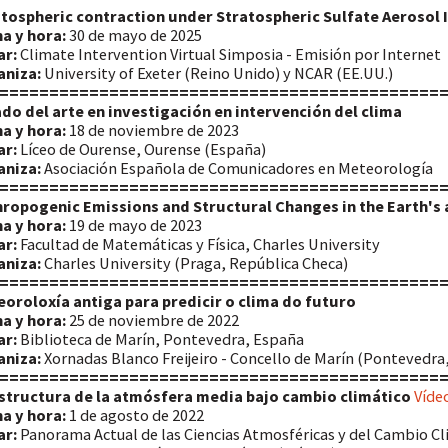
tospheric contraction under Stratospheric Sulfate Aerosol 
a y hora:
30 de mayo de 2025
ar:
Climate Intervention Virtual Simposia - Emisión por Internet
aniza:
University of Exeter (Reino Unido) y NCAR (EE.UU.)
============================================
do del arte en investigación en intervención del clima
a y hora:
18 de noviembre de 2023
ar:
Líceo de Ourense, Ourense (España)
aniza:
Asociación Española de Comunicadores en Meteorología
============================================
hropogenic Emissions and Structural Changes in the Earth'
a y hora:
19 de mayo de 2023
ar:
Facultad de Matemáticas y Física, Charles University
aniza:
Charles University (Praga, República Checa)
============================================
oroloxía antiga para predicir o clima do futuro
a y hora:
25 de noviembre de 2022
ar:
Biblioteca de Marín, Pontevedra, España
aniza:
Xornadas Blanco Freijeiro - Concello de Marín (Pontevedra
============================================
structura de la atmósfera media bajo cambio climático
Víde
a y hora:
1 de agosto de 2022
ar:
Panorama Actual de las Ciencias Atmosféricas y del Cambio Cl