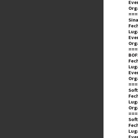
Eve
Org
===
Sina
Fech
Lug
Eve
Org
===
BOF:
Fech
Lug
Eve
Org
===
Soft
Fech
Lug
Org
===
Soft
Fech
Lug
Eve