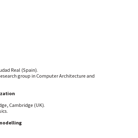
=
=
udad Real (Spain).
search group in Computer Architecture and
=
ization
dge, Cambridge (UK).
ics.
=
modelling