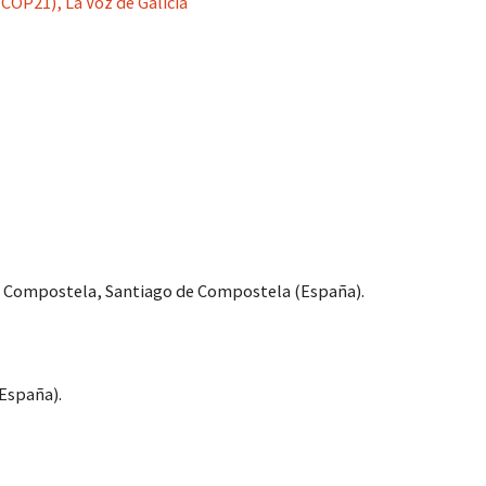
 COP21), La Voz de Galicia
=
=
=
e Compostela, Santiago de Compostela (España).
=
(España).
=