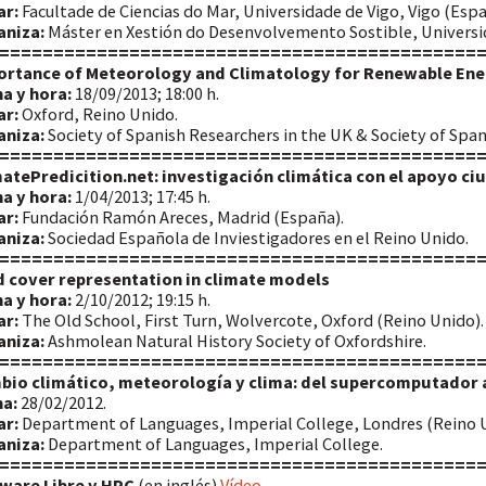
ar:
Facultade de Ciencias do Mar, Universidade de Vigo, Vigo (Espa
aniza:
Máster en Xestión do Desenvolvemento Sostible, Universid
============================================
ortance of Meteorology and Climatology for Renewable Ene
a y hora:
18/09/2013; 18:00 h.
ar:
Oxford, Reino Unido.
aniza:
Society of Spanish Researchers in the UK & Society of Spa
============================================
atePredicition.net: investigación climática con el apoyo c
a y hora:
1/04/2013; 17:45 h.
ar:
Fundación Ramón Areces, Madrid (España).
aniza:
Sociedad Española de Inviestigadores en el Reino Unido.
============================================
 cover representation in climate models
a y hora:
2/10/2012; 19:15 h.
ar:
The Old School, First Turn, Wolvercote, Oxford (Reino Unido).
aniza:
Ashmolean Natural History Society of Oxfordshire.
============================================
bio climático, meteorología y clima: del supercomputador a
a:
28/02/2012.
ar:
Department of Languages, Imperial College, Londres (Reino U
aniza:
Department of Languages, Imperial College.
============================================
ware Libre y HPC
(en inglés)
Vídeo