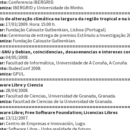
nto:
Conferencia IBERGRID.
aniza:
IBERGRID y Universidade do Minho.
============================================
is de alteração climática na largura da região tropical e n
a:
17/03/2009. Hora: 15:00 h.
ar:
Fundação Calouste Gulbenkian, Lisboa (Portugal).
nto:
Ceremonia de entrega de premios Estímulo a Investigação 2
aniza:
Fundação Calouste Gulbenkian.
============================================
 GNU y Debian, coincidencias, desavenencias e intereses c
a:
04/05/2008.
ar:
Facultad de Informática, Universidade de A Coruña, A Coruña.
nto:
DudesConf 2008.
aniza:
GPUL.
============================================
ware Libre y Ciencia
a:
28/04/2008.
ar:
Facultad de Ciencias, Universidad de Granada, Granada.
aniza:
Facultad de Ciencias de la Universidad de Granada.
============================================
ware Libre; Free Software Foundation; Licencias Libres
a:
13/12/2007.
ar:
Centro de Empresas e Innovación, Lugo.
nto:
Software Libre - Unha realidade de futuro.