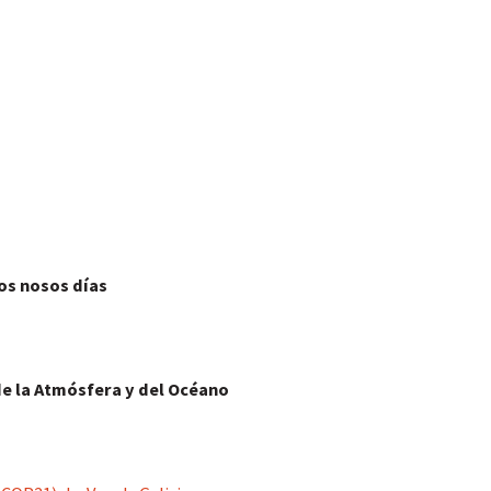
=
=
=
 os nosos días
=
e la Atmósfera y del Océano
=