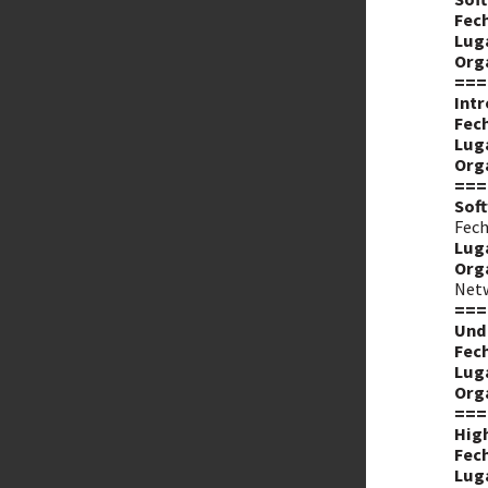
Fech
Lug
Org
===
Intr
Fech
Lug
Org
===
Soft
Fech
Lug
Org
Netw
===
Und
Fech
Lug
Org
===
Hig
Fech
Lug