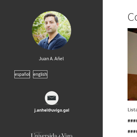
C
Juan A. Añel
español
english
List
###
###