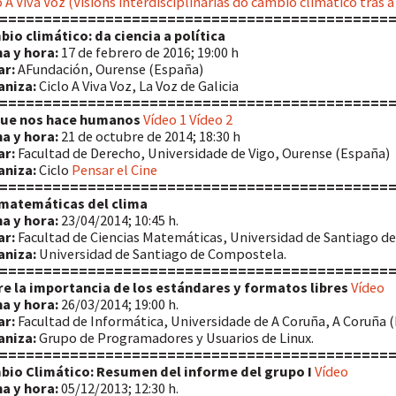
o A Viva Voz (Visións interdisciplinarias do cambio climático tras a
============================================
io climático: da ciencia a política
a y hora:
17 de febrero de 2016; 19:00 h
ar:
AFundación, Ourense (España)
aniza:
Ciclo A Viva Voz, La Voz de Galicia
============================================
que nos hace humanos
Vídeo 1
Vídeo 2
a y hora:
21 de octubre de 2014; 18:30 h
ar:
Facultad de Derecho, Universidade de Vigo, Ourense (España)
aniza:
Ciclo
Pensar el Cine
============================================
 matemáticas del clima
a y hora:
23/04/2014; 10:45 h.
ar:
Facultad de Ciencias Matemáticas, Universidad de Santiago d
aniza:
Universidad de Santiago de Compostela.
============================================
e la importancia de los estándares y formatos libres
Vídeo
a y hora:
26/03/2014; 19:00 h.
ar:
Facultad de Informática, Universidade de A Coruña, A Coruña 
aniza:
Grupo de Programadores y Usuarios de Linux.
============================================
io Climático: Resumen del informe del grupo I
Vídeo
a y hora:
05/12/2013; 12:30 h.