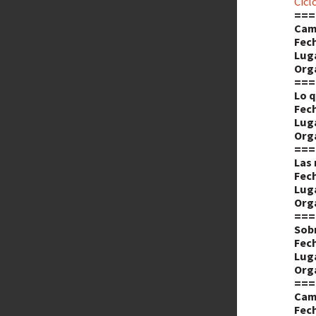
Cicl
===
Camb
Fech
Lug
Org
===
Lo 
Fech
Lug
Org
===
Las
Fech
Lug
Org
===
Sobr
Fech
Lug
Org
===
Camb
Fech