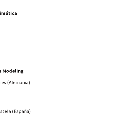
=
limática
=
=
em Modeling
ies (Alemania)
=
stela (España)
=