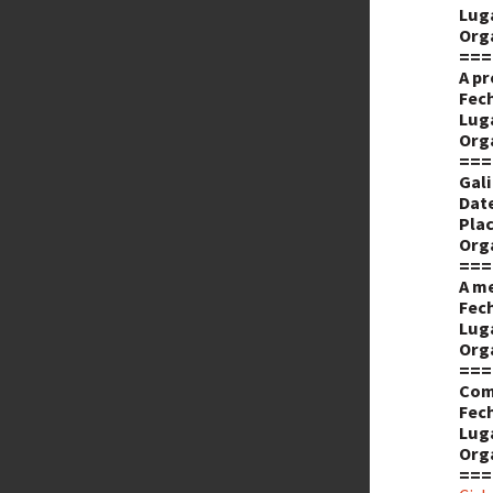
Lug
Org
===
A pr
Fech
Lug
Org
===
Gali
Dat
Plac
Org
===
A me
Fech
Lug
Org
===
Comp
Fech
Lug
Org
===