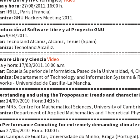
a y hora:
27/08/2011. 16:00 h.
ar:
IRILL, Paris (Francia).
aniza:
GNU Hackers Meeting 2011.
============================================
oducción al Software Libre y al Proyecto GNU
a:
9/04/2011.
ar:
Tecnoland Alcañiz, Alcañiz, Teruel (Spain).
aniza:
Tecnoland Alcañiz.
============================================
ware Libre y Ciencia
Vídeo
a y hora: 17/03/2011. 10:00 a.m.
ar:
Escuela Superior de Informática. Paseo de la Universidad, 4, Ci
aniza:
Departament of Technology and Information Systems & Re
orks - Universidad de Castilla-La Mancha.
============================================
erstanding and using the Tropopause: trends and character
a:
14/09/2010. Hora: 14:15 h.
ar:
MR5, Centre for Mathematical Sciences, University of Cambri
aniza:
Department of Applied Mathematics and Theoretical Phys
============================================
h Performance Comuting for extremely demanding climate 
a:
27/05/2010. Hora: 10:00 h.
ar:
Campus de Gualtar, Universidade do Minho, Braga (Portugal).