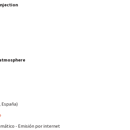
Injection
=
=
s atmosphere
=
, España)
=
o
imático - Emisión por internet