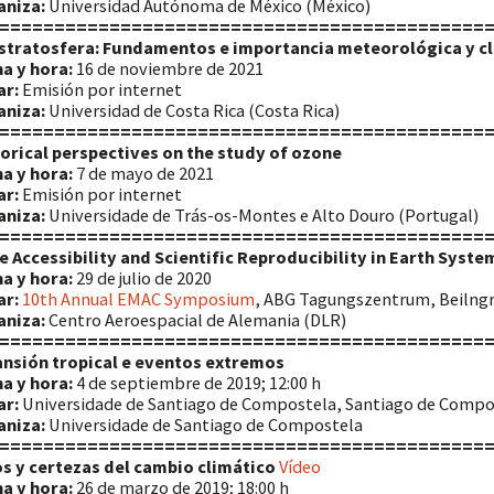
aniza:
Universidad Autónoma de México (México)
============================================
Estratosfera: Fundamentos e importancia meteorológica y c
a y hora:
16 de noviembre de 2021
ar:
Emisión por internet
aniza:
Universidad de Costa Rica (Costa Rica)
============================================
orical perspectives on the study of ozone
a y hora:
7 de mayo de 2021
ar:
Emisión por internet
aniza:
Universidade de Trás-os-Montes e Alto Douro (Portugal)
============================================
 Accessibility and Scientific Reproducibility in Earth Syst
a y hora:
29 de julio de 2020
ar:
10th Annual EMAC Symposium
, ABG Tagungszentrum, Beilngr
aniza:
Centro Aeroespacial de Alemania (DLR)
============================================
nsión tropical e eventos extremos
a y hora:
4 de septiembre de 2019; 12:00 h
ar:
Universidade de Santiago de Compostela, Santiago de Compo
aniza:
Universidade de Santiago de Compostela
============================================
s y certezas del cambio climático
Vídeo
a y hora:
26 de marzo de 2019; 18:00 h