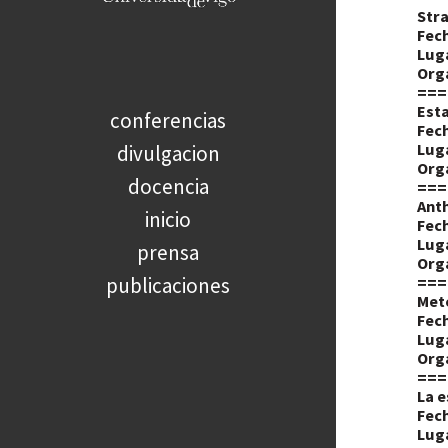
Stra
Fech
Lug
Org
===
Esta
conferencias
Fech
Lug
divulgacion
Org
docencia
===
Ant
inicio
Fech
Lug
prensa
Org
publicaciones
===
Mete
Fech
Lug
Org
===
La e
Fech
Lug