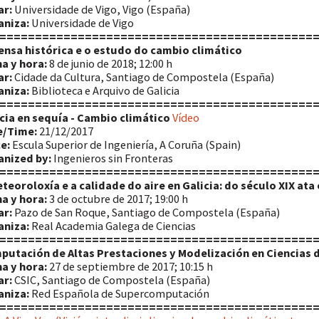
ar:
Universidade de Vigo, Vigo (España)
aniza:
Universidade de Vigo
============================================
ensa histórica e o estudo do cambio climático
a y hora:
8 de junio de 2018; 12:00 h
ar:
Cidade da Cultura, Santiago de Compostela (España)
aniza:
Biblioteca e Arquivo de Galicia
============================================
cia en sequía - Cambio climático
Vídeo
e/Time:
21/12/2017
e:
Escula Superior de Ingeniería, A Coruña (Spain)
anized by:
Ingenieros sin Fronteras
============================================
teoroloxía e a calidade do aire en Galicia: do século XIX ata
a y hora:
3 de octubre de 2017; 19:00 h
ar:
Pazo de San Roque, Santiago de Compostela (España)
aniza:
Real Academia Galega de Ciencias
============================================
utación de Altas Prestaciones y Modelización en Ciencias d
a y hora:
27 de septiembre de 2017; 10:15 h
ar:
CSIC, Santiago de Compostela (España)
aniza:
Red Española de Supercomputación
============================================