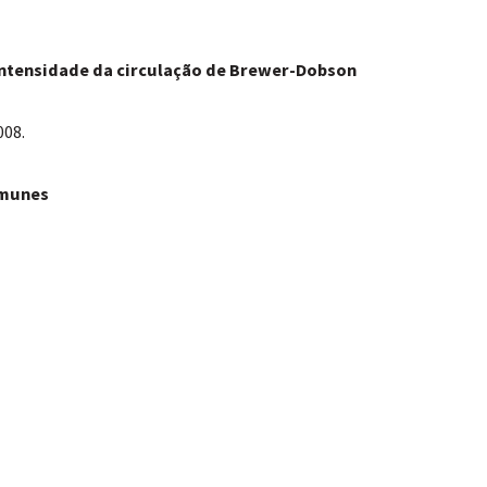
=
a intensidade da circulação de Brewer-Dobson
008.
=
omunes
=
=