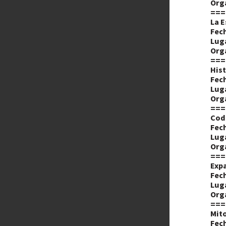
Org
===
La 
Fech
Lug
Org
===
Hist
Fech
Lug
Org
===
Code
Fech
Lug
Org
===
Expa
Fech
Lug
Org
===
Mito
Fech