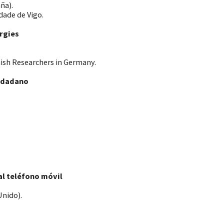
ña).
ade de Vigo.
=
rgies
nish Researchers in Germany.
=
iudadano
=
=
l teléfono móvil
nido).
=