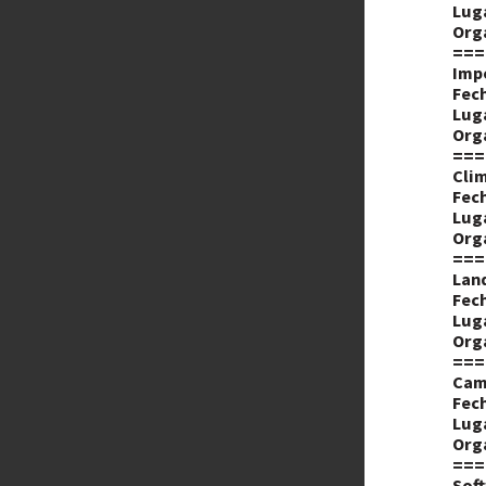
Lug
Org
===
Imp
Fech
Lug
Org
===
Clim
Fech
Lug
Org
===
Land
Fech
Lug
Org
===
Cam
Fech
Lug
Org
===
Soft