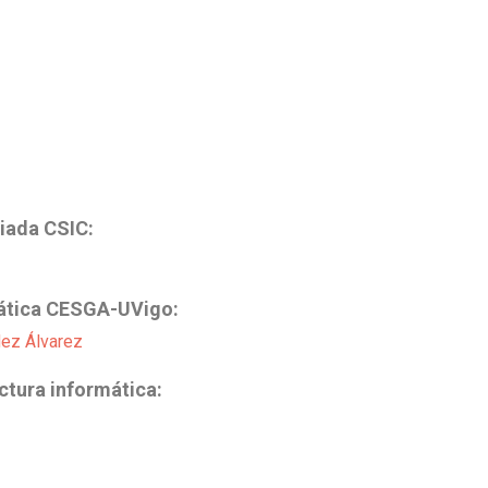
iada CSIC:
mática CESGA-UVigo:
dez Álvarez
ctura informática: