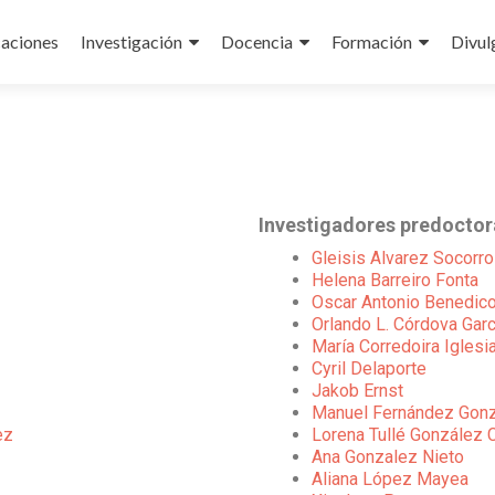
caciones
Investigación
Docencia
Formación
Divul
Investigadores predoctor
Gleisis Alvarez Socorro
Helena Barreiro Fonta
Oscar Antonio Benedic
Orlando L. Córdova Garc
María Corredoira Iglesi
Cyril Delaporte
Jakob Ernst
Manuel Fernández Gon
ez
Lorena Tullé González 
Ana Gonzalez Nieto
Aliana López Mayea