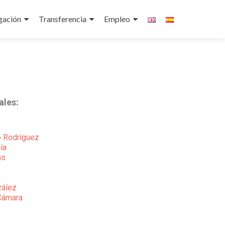
gación
Transferencia
Empleo
ales:
o Rodríguez
ía
as
zález
Cámara